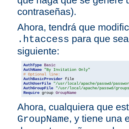
que haga que se genere u
contraseñas).
Ahora, tendrá que modific
para que sea 
.htaccess
siguiente:
AuthType
Basic
AuthName
"By Invitation Only"
# Optional line:
AuthBasicProvider
AuthUserFile
"/usr/local/apache/passwd/passwo
AuthGroupFile
"/usr/local/apache/passwd/group
Require
 group 
GroupName
Ahora, cualquiera que est
, y tiene una 
GroupName