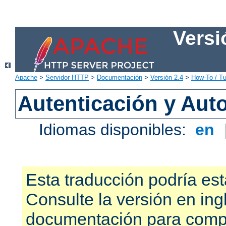
Versi
Apache
>
Servidor HTTP
>
Documentación
>
Versión 2.4
>
How-To / Tu
Autenticación y Aut
Idiomas disponibles:
en
Esta traducción podría est
Consulte la versión en ing
documentación para compr