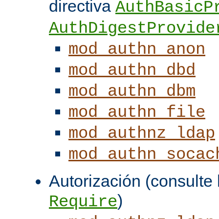
directiva
AuthBasicP
AuthDigestProvide
mod_authn_anon
mod_authn_dbd
mod_authn_dbm
mod_authn_file
mod_authnz_ldap
mod_authn_socac
Autorización (consulte l
)
Require