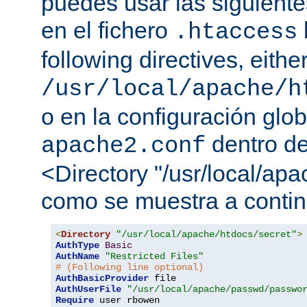
puedes usar las siguiente
en el fichero
.htaccess
following directives, either
/usr/local/apache/h
o en la configuración glob
dentro de
apache2.conf
<Directory "/usr/local/apa
como se muestra a contin
<
Directory
"/usr/local/apache/htdocs/secret"
>
AuthType
Basic
AuthName
"Restricted Files"
# (Following line optional)
AuthBasicProvider
AuthUserFile
"/usr/local/apache/passwd/passwo
Require