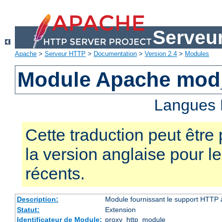
Serveu
Apache
>
Serveur HTTP
>
Documentation
>
Version 2.4
>
Modules
Module Apache mod
Langues 
Cette traduction peut être 
la version anglaise pour 
récents.
Description:
Module fournissant le support HTTP
Statut:
Extension
Identificateur de Module:
proxy_http_module